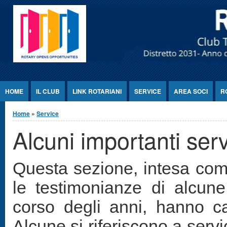
Jump to Content
HOME
IL CLUB
LINK ROTARIANI
SERVICE
AREA SOCI
R
Tu sei qui
Home
»
Service
Alcuni importanti serv
Questa sezione, intesa come u
le testimonianze di alcune 
corso degli anni, hanno ca
Alcune si riferiscono a servic