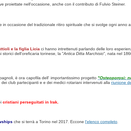
tive proiettate nell'occasione, anche con il contributo di Fulvio Steiner.
e in occasione del tradizionale ritiro spirituale che si svolge ogni anno al
ioli e la figlia Licia
ci hanno intrettenuti parlando delle loro esperienz
torici dell'oreficaria torinese, la "
Antica Ditta Marchisio
", nata nel 186
pagnoli, è ora capofila dell' importantissimo progetto
"Osteoporosi: n
 dei club partecipanti e
e dei medici rotariani intervenuti alla
riunione d
ei
cristiani perseguitati in Irak.
owships
che si terrà a Torino nel 2017. Eccone
l'elenco completo
.