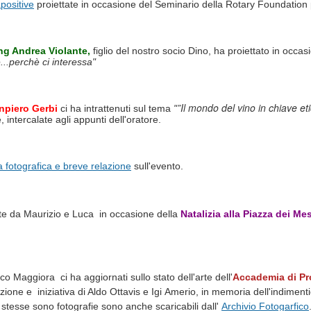
apositive
proiettate in occasione del Seminario della Rotary Foundation
ing Andrea Violante,
figlio del nostro socio Dino, ha proiettato in occ
...perchè ci interessa"
”Il mondo del vino in chiave e
npiero Gerbi
ci ha intrattenuti sul tema
"
 intercalate agli appunti dell'oratore.
ia fotografica e breve relazione
sull'evento.
tate da Maurizio e Luca in occasione della
Natalizia alla Piazza dei Mes
co Maggiora ci ha aggiornati sullo stato dell'arte dell'
Accademia di Pr
ione e iniziativa di Aldo Ottavis e Igi Amerio, in memoria dell'indiment
stesse sono fotografie sono anche scaricabili dall'
Archivio Fotogarfico