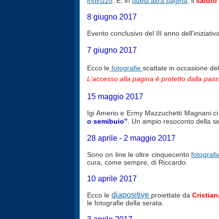
indirizzo
. E, in
quest'altra pagina,
il
saluto
8 giugno 2017
Evento conclusivo del III anno dell'iniziativ
7 giugno 2017
Ecco le
fotografie
scattate in occasione de
L'accesso alla pagina è protetto dalla passw
15 maggio 2017
Igi Amerio e Ermy Mazzuchetti Magnani ci h
o semibuio”
. Un ampio resoconto della ser
28 aprile - 2 maggio 2017
Sono on line le oltre cinquecento
fotografi
cura, come sempre, di Riccardo.
10 aprile 2017
diapositive
Ecco le
proiettate da
Cristia
le fotografie della serata.