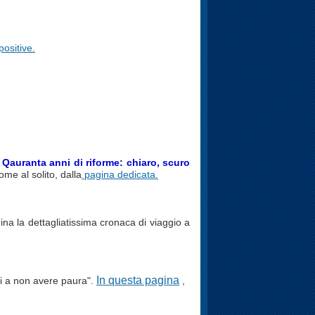
positive.
 Qauranta anni di riforme: chiaro, scuro
me al solito, dalla
pagina dedicata.
ina la dettagliatissima cronaca di viaggio a
In questa pagina
mi a non avere paura".
,