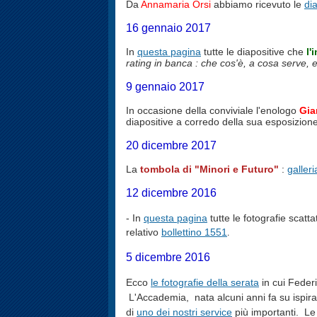
Da
Annamaria Orsi
abbiamo ricevuto le
di
16 gennaio 2017
In
questa pagina
tutte le diapositive che
l'
rating in banca : che cos'è, a cosa serve, e
9 gennaio 2017
In occasione della conviviale l'enologo
Gia
diapositive a corredo della sua esposizione,
20 dicembre 2017
La
tombola di "Minori e Futuro"
:
galler
12 dicembre 2016
- In
questa pagina
tutte le fotografie scat
.
relativo
bollettino 1551
5 dicembre 2016
Ecco
le fotografie della serata
in cui Federi
L'Accademia, nata alcuni anni fa su ispiraz
di
uno dei nostri service
più importanti. Le 