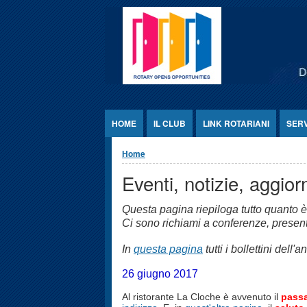
Jump to Content
HOME
IL CLUB
LINK ROTARIANI
SER
Tu sei qui
Home
Eventi, notizie, aggi
Questa pagina riepiloga tutto quanto è
Ci sono richiami a conferenze, presentaz
In
questa pagina
tutti i bollettini dell'a
26 giugno 2017
Al ristorante La Cloche è avvenuto il
passa