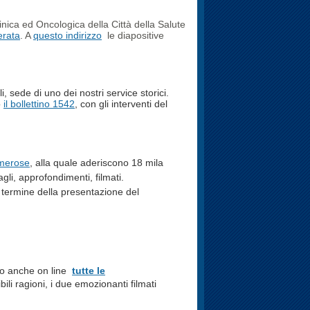
inica ed Oncologica della Città della Salute
erata
. A
questo indirizzo
le diapositive
, sede di uno dei nostri service storici.
o
il bollettino 1542
, con gli interventi del
umerose
, alla quale aderiscono 18 mila
gli, approfondimenti, filmati.
l termine della presentazione del
no anche on line
tutte le
bili ragioni, i due emozionanti filmati