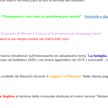
che Marco ha indirizzaro ai soci al termine del mandato.
a
"Osteoporosi, non solo un problema per vecchi"
:
fotografie e dia
l
Concerto di Minori e Futuro al Conservatorio Giuseppe Verdi.
ord a suo tempo inviata via mail a tutti i soci.
anno intrattenuti sull'interessante ed attualissimo tema "
La famiglia.
ata nel bollettino 1569 ( con breve appendice nel 1570 ) scaricabili , co
e
scattate da Maurizio durante il
viaggio in Périgord.
Nella stessa pag
na Voglino
al termine della conviviale dedicata al nostro service "Aiuta