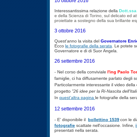
10 ottobre 2016
Interessantissima relazione della
Dott.ss
e della Scienza di Torino, sul delicato ed a
proiettate a sostegno della sua brillante e
3 ottobre 2016
Quest'anno la visita del
Governatore Enric
Ecco
le fotografie della serata
. Le potete 
Governatore e di di Suor Angela.
26 settembre 2016
- Nel corso della conviviale
l'ing Paolo T
famiglie, ci ha diffusamente parlato degli sc
Particolarmente interessante il video della
progetto
"26 idee per la Ri-Nascita
dell'Ital
In
quest'altra pagina
le fotografie della se
12 settembre 2016
- E' disponibile il
bollettino 1539
con le d
fotografie
scattate nell'occasione. Infine,
presentati nella serata.