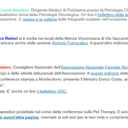
a Laura Amodeo
,
Dirigente Medico di Psichiatria
presso la Psicologia Cl
ttualissimo tema della Psicologia Oncologica. On line il
bollettino della s
sposizione. E
questa è la galleria
delle fotografie scattate nell'occasione.
o Raiteri
si è svolta nei locali della Mensa Vincenziana di Via Saccarelli
scaricare anche dalla sezione
Archivio Fotografico
. A quest'altro indirizz
omaino
, Consigliere Nazionale dell'
Associazione Nazionale Famiglie N
opi e delle attività istituzionali dell'Associazione. A
questo indirizzo
detta
 conferenza stampa a Montecitorio, presente il Ministro Enrico Costa, a
ia".
rata. E' anche on line
il bollettino 1541.
iapositive proiettate nel corso della conferenza sulla Pet Therapy. E so
in quest'altra pagina
, riservata ai soli soci per le ben note e comprensi