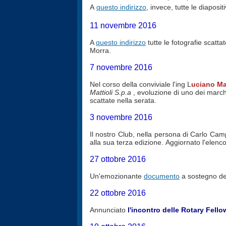
A
questo indirizzo
, invece, tutte le diaposi
11 novembre 2016
A
questo indirizzo
tutte le fotografie scattat
Morra.
7 novembre 2016
Nel corso della conviviale l'ing L
uciano Matt
Mattioli S.p.a
, evoluzione di uno dei marchi s
scattate nella serata.
3 novembre 2016
Il nostro Club, nella persona di Carlo Cam
alla sua terza edizione.
Aggiornato l'elenco
27 ottobre 2016
Un'emozionante
documento
a sostegno d
22 ottobre 2016
Annunciato
l'incontro delle Rotary Fell