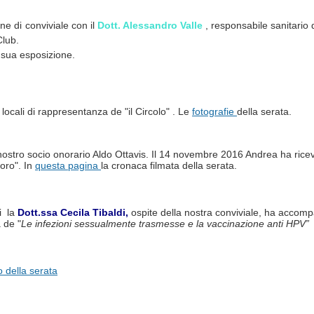
ne di conviviale con il
Dott. Alessandro Valle
, responsabile sanitario 
Club.
a sua esposizione.
i locali di rappresentanza de "il Circolo" . Le
fotografie
della serata.
nostro socio onorario Aldo Ottavis. Il 14 novembre 2016 Andrea ha ricev
oro". In
questa pagina
la cronaca filmata della serata.
i l
a
Dott.ssa Cecila Tibaldi,
ospite della nostra conviviale,
ha accompa
 de "
Le infezioni sessualmente trasmesse e la vaccinazione anti HPV”
o della serata