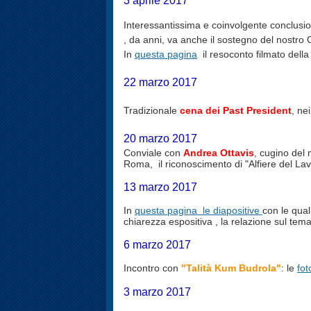
3 aprile 2017
Interessantissima e coinvolgente conclusio
, da anni, va anche il sostegno del nostro 
In
questa pagina
il resoconto filmato dell
22 marzo 2017
Tradizionale
cena dei Past President
, ne
20 marzo 2017
Conviale con
Andrea Ottavis
, cugino del 
Roma, il riconoscimento di "Alfiere del Lav
13 marzo 2017
In
questa pagina
le diapositive
con le qual
chiarezza espositiva , la relazione sul
tema
6 marzo 2017
Incontro con
"Talità Kum Budrola"
: le
fot
3 marzo 2017