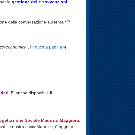
 per la
gestione delle sovvenzioni.
asione della conversazione sul tema
:"Il
tico-economica”.
In
questa pagina
le
tieri.
E' anche disponibile il
ogettazione Sociale Maurizio Maggiora
.
icabile nostro socio Maurizio, è oggetto
.