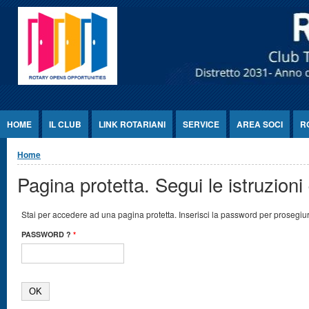
Jump to Content
HOME
IL CLUB
LINK ROTARIANI
SERVICE
AREA SOCI
R
Tu sei qui
Home
Pagina protetta. Segui le istruzioni 
Stai per accedere ad una pagina protetta. Inserisci la password per prosegiu
PASSWORD ?
*