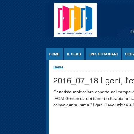
Jump to Content
HOME
IL CLUB
LINK ROTARIANI
SER
Tu sei qui
Home
2016_07_18 I geni, l'e
Genetista molecolare esperto nel campo dell
IFOM Genomica dei tumori e terapie antican
coinvolgente tema " I geni, l'evoluzione e 